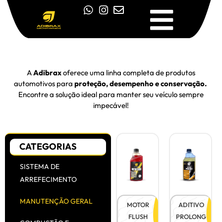
A
Adibrax
oferece uma linha completa de produtos
automotivos para
proteção, desempenho e conservação.
Encontre a solução ideal para manter seu veículo sempre
impecável!
CATEGORIAS
SISTEMA DE
Ver
Ver
ARREFECIMENTO
Produt
Produt
o
o
MANUTENÇÃO GERAL
MOTOR
ADITIVO
FLUSH
PROLONG