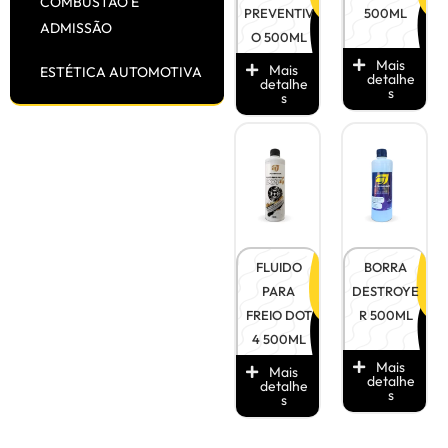
COMBUSTÃO E
PREVENTIV
500ML
ADMISSÃO
O 500ML
Mais
Mais
ESTÉTICA AUTOMOTIVA
detalhe
detalhe
s
s
Ver
Ver
Produt
Produt
o
o
FLUIDO
BORRA
PARA
DESTROYE
FREIO DOT
R 500ML
4 500ML
Mais
Mais
detalhe
detalhe
s
s