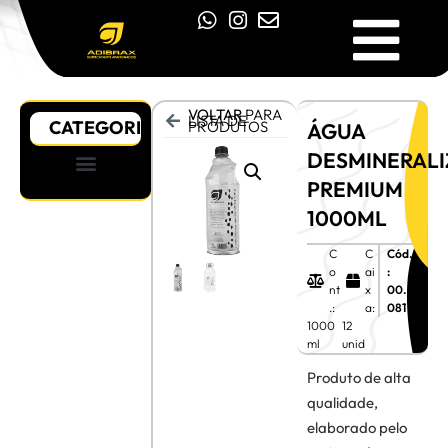
VOLTAR
PARA
LISTA DE
CATEGORIAS
PRODUTOS
ÁGUA
DESMINERAL
PREMIUM
SISTEMA DE ARREFECIMENTO
MANUTENÇÃO GERAL
ESTÉTICA AUTOMOTIVA
COMBUSTÃO E ADMISSÃO
1000ML
C
C
Cód.
o
ai
:
nt
x
00.
.:
a:
081
1000
12
ml
unid
Produto de alta
qualidade,
elaborado pelo