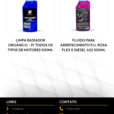
LIMPA RADIADOR
FLUIDO PARA
ORGÂNICO – P/ TODOS OS
ARREFECIMENTO P.U. ROSA
TIPOS DE MOTORES 500ML
FLEX E DIESEL A22 500ML
LINKS
CONTATO
A Adibrax
71 3051-0201