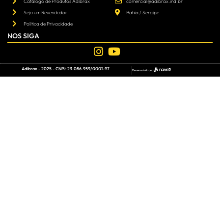
Catálogo de Produtos Adibrax
comercial@adibrax.ind.br
Seja um Revendedor
Bahia / Sergipe
Política de Privacidade
NOS SIGA
Adibrax - 2025 - CNPJ: 23.086.959/0001-97
Desenvolvido por: