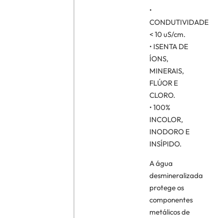
•
CONDUTIVIDADE
< 10 uS/cm.
• ISENTA DE
ÍONS,
MINERAIS,
FLÚOR E
CLORO.
• 100%
INCOLOR,
INODORO E
INSÍPIDO.
A água
desmineralizada
protege os
componentes
metálicos de